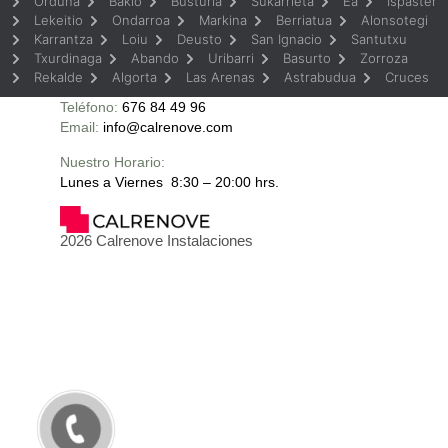
Orduña
Bakio
Busturia
Sukarrieta
Ea
Ispaster
Lekeitio
Ondarroa
Markina
Berriatua
Alonsotegi
Karrantza
Loiu
Deusto
San Ignacio
Santutxu
Txurdinaga
Abando
Uribarri
Basurto
Zorroza
Rekalde
Algorta
Las Arenas
Astrabudua
Cruces
Teléfono:
676 84 49 96
Email:
info@calrenove.com
Nuestro Horario:
Lunes a Viernes 8:30 – 20:00 hrs.
2026 Calrenove Instalaciones