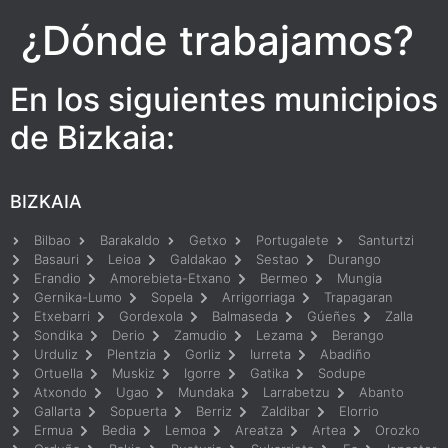
¿Dónde trabajamos?
En los siguientes municipios
de Bizkaia:
BIZKAIA
Bilbao
Barakaldo
Getxo
Portugalete
Santurtzi
Basauri
Leioa
Galdakao
Sestao
Durango
Erandio
Amorebieta-Etxano
Bermeo
Mungia
Gernika-Lumo
Sopela
Arrigorriaga
Trapagaran
Etxebarri
Gordexola
Balmaseda
Gúeñes
Zalla
Sondika
Derio
Zamudio
Lezama
Berango
Urduliz
Plentzia
Gorliz
Iurreta
Abadiño
Ortuella
Muskiz
Igorre
Gatika
Sodupe
Atxondo
Ugao
Mundaka
Larrabetzu
Abanto
Gallarta
Sopuerta
Berriz
Zaldibar
Elorrio
Ermua
Bedia
Lemoa
Areatza
Artea
Orozko