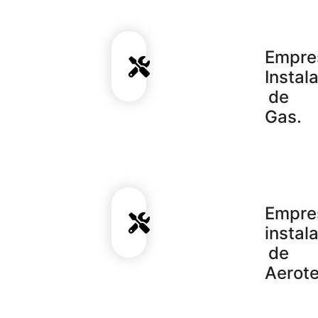
Empre
Instal
de
Gas.
Empre
instal
de
Aerote