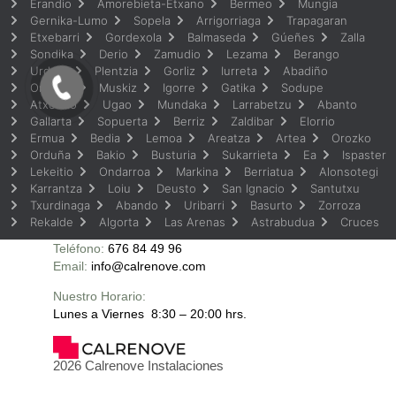
Erandio
Amorebieta-Etxano
Bermeo
Mungia
Gernika-Lumo
Sopela
Arrigorriaga
Trapagaran
Etxebarri
Gordexola
Balmaseda
Gúeñes
Zalla
Sondika
Derio
Zamudio
Lezama
Berango
Urduliz
Plentzia
Gorliz
Iurreta
Abadiño
Ortuella
Muskiz
Igorre
Gatika
Sodupe
Atxondo
Ugao
Mundaka
Larrabetzu
Abanto
Gallarta
Sopuerta
Berriz
Zaldibar
Elorrio
Ermua
Bedia
Lemoa
Areatza
Artea
Orozko
Orduña
Bakio
Busturia
Sukarrieta
Ea
Ispaster
Lekeitio
Ondarroa
Markina
Berriatua
Alonsotegi
Karrantza
Loiu
Deusto
San Ignacio
Santutxu
Txurdinaga
Abando
Uribarri
Basurto
Zorroza
Rekalde
Algorta
Las Arenas
Astrabudua
Cruces
Teléfono:
676 84 49 96
Email:
info@calrenove.com
Nuestro Horario:
Lunes a Viernes 8:30 – 20:00 hrs.
2026 Calrenove Instalaciones