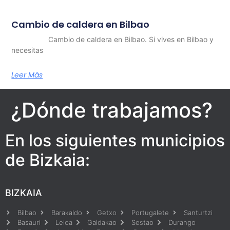
Cambio de caldera en Bilbao
Cambio de caldera en Bilbao. Si vives en Bilbao y
necesitas
Leer Más
¿Dónde trabajamos?
En los siguientes municipios
de Bizkaia:
BIZKAIA
Bilbao
Barakaldo
Getxo
Portugalete
Santurtzi
Basauri
Leioa
Galdakao
Sestao
Durango